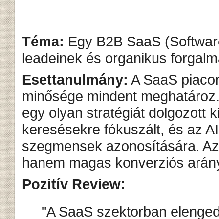
Téma:
Egy B2B SaaS (Software a
leadeinek és organikus forgalmá
Esettanulmány:
A SaaS piacon
minősége mindent meghatároz
egy olyan stratégiát dolgozott k
keresésekre fókuszált, és az AI
szegmensek azonosítására. Az
hanem magas konverziós arány
Pozitív Review:
"A SaaS szektorban elengedh