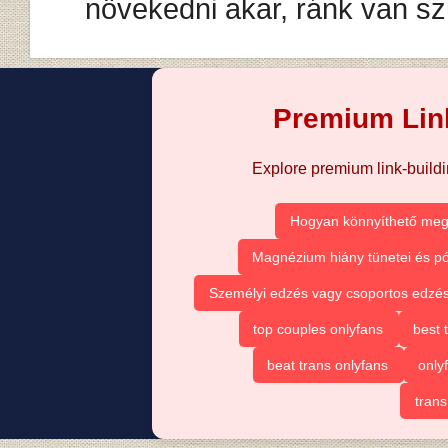
növekedni akar, ránk van s
Premium Link
Explore premium link-buildin
Hogyan könnyíthető meg
Magnézium hiány tünetei és pó
Személyi edzés vagy csoportos edzé
top couples onlyfans
best 
beat trans onlyfans
only
trans