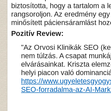
biztosította, hogy a tartalom a
rangsoroljon. Az eredmény egy o
minősített páciensáramlást hozo
Pozitív Review:
"Az Orvosi Klinikák SEO (ke
nem túlzás. A csapat munká
elvárásainkat. Kriszta elemz
helyi piacon való dominanci
https://www.ugyeletesgyogys
SEO-forradalma-az-AI-Mark