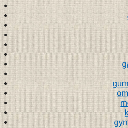
g
gum
om
m
gym