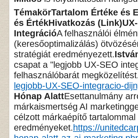
Témakör
Tartalom Értéke és 
és Érték
Hivatkozás (Link)
UX-
Integráció
A felhasználói élmé
(keresőoptimalizálás) ötvözésé
stratégiát eredményezett.
Istvá
csapat a "legjobb UX-SEO integr
felhasználóbarát megközelítést
legjobb-UX-SEO-integracio-dij
Hónap Alatt
Esettanulmány arró
márkaismertség AI marketingge
célzott márkaépítő tartalommal 
eredményeket.
https://unitedc
honap-alatt-az-ai-marketing.ph