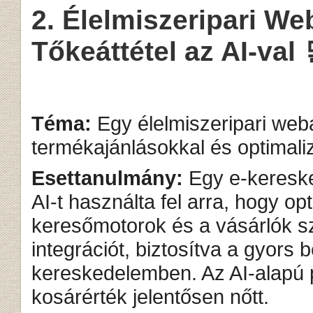
2. Élelmiszeripari We
Tőkeáttétel az AI-val 
Téma:
Egy élelmiszeripari web
termékajánlásokkal és optimaliz
Esettanulmány:
Egy e-kereske
AI-t használta fel arra, hogy op
keresőmotorok és a vásárlók 
integrációt, biztosítva a gyors b
kereskedelemben. Az AI-alapú 
kosárérték jelentősen nőtt.