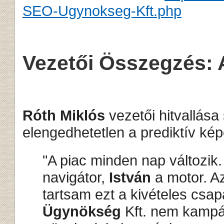
SEO-Ugynokseg-Kft.php
Vezetői Összegzés: 
Róth Miklós
vezetői hitvallása 
elengedhetetlen a prediktív ké
"A piac minden nap változik
navigátor,
István
a motor. A
tartsam ezt a kivételes csap
Ügynökség
Kft. nem kampá