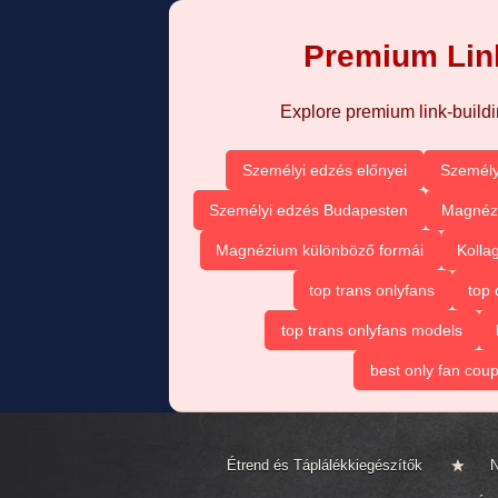
Premium Link
Explore premium link-buildin
Személyi edzés előnyei
Személy
Személyi edzés Budapesten
Magnézi
Magnézium különböző formái
Kolla
top trans onlyfans
top 
top trans onlyfans models
best only fan coup
Étrend és Táplálékkiegészítők
N