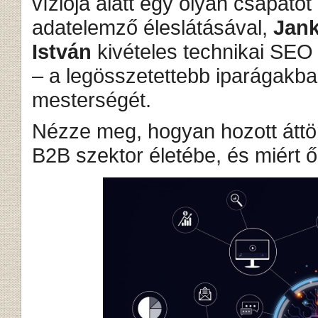
víziója alatt egy olyan csapato
adatelemző éleslátásával,
Jan
István
kivételes technikai SEO 
– a legösszetettebb iparágakba
mesterségét.
Nézze meg, hogyan hozott áttör
B2B szektor életébe, és miért ő