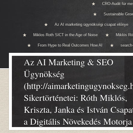
CRO-Audit für me
Sustainable Gro
Az AI marketing ügynökségi csapat előnye
Miklos Roth SICT in the Age of Noise
Miklós Ró
From Hype to Real Outcomes How AI
search-
Az AI Marketing & SEO
Ügynökség
(http://aimarketingugynokseg.
Sikertörténetei: Róth Miklós,
Kriszta, Janka és István Csapa
a Digitális Növekedés Motorja