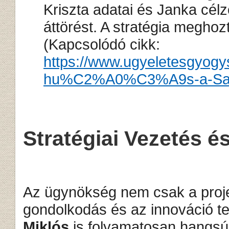
Kriszta adatai és Janka célzo
áttörést. A stratégia meghoz
(Kapcsolódó cikk:
https://www.ugyeletesgyo
hu%C2%A0%C3%A9s-a-SaaS
Stratégiai Vezetés é
Az ügynökség nem csak a proje
gondolkodás és az innováció ter
Miklós
is folyamatosan hangsú