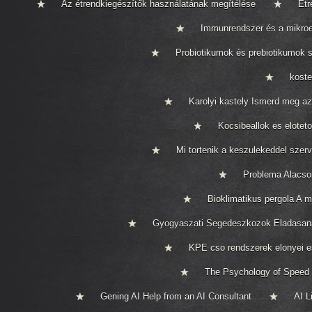
Az étrendkiegészítők használatának megítélése
Étr
Immunrendszer és a mikro
Probiotikumok és prebiotikumok 
koste
Karolyi kastely Ismerd meg a
Kocsibeallok es elotet
Mi tortenik a keszulekeddel szer
Problema Alacso
Bioklimatikus pergola A m
Gyogyaszati Segedeszkozok Eladasan
KPE cso rendszerek elonyei e
The Psychology of Speed
Gening AI Help from an AI Consultant
AI L