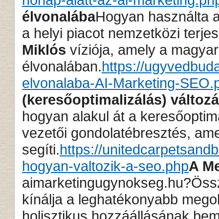
élvonalába
Hogyan használta a
a helyi piacot nemzetközi terj
Miklós
víziója, amely a magyar
élvonalában.
https://ugyvedbuda
elvonalaba-AI-Marketing-SEO.
(keresőoptimalizálás) változ
hogyan alakul át a keresőoptima
vezetői gondolatébresztés, ame
segíti.
https://unitedcarpetsand
hogyan-valtozik-a-seo.php
A M
aimarketingugynokseg.hu?Össze
kínálja a leghatékonyabb megol
holisztikus hozzáállásának bem