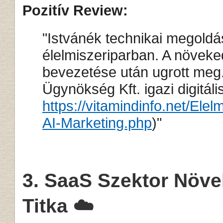
Pozitív Review:
"Istvánék technikai megoldá
élelmiszeriparban. A növeke
bevezetése után ugrott meg
Ügynökség Kft. igazi digitál
https://vitamindinfo.net/Ele
AI-Marketing.php
)"
3. SaaS Szektor Növ
Titka ☁️