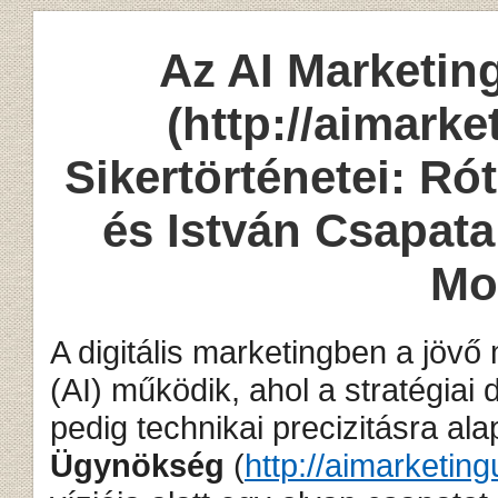
Az AI Marketi
(http://aimark
Sikertörténetei: Ró
és István Csapata
Mo
A digitális marketingben a jövő
(AI) működik, ahol a stratégiai
pedig technikai precizitásra al
Ügynökség
(
http://aimarketin