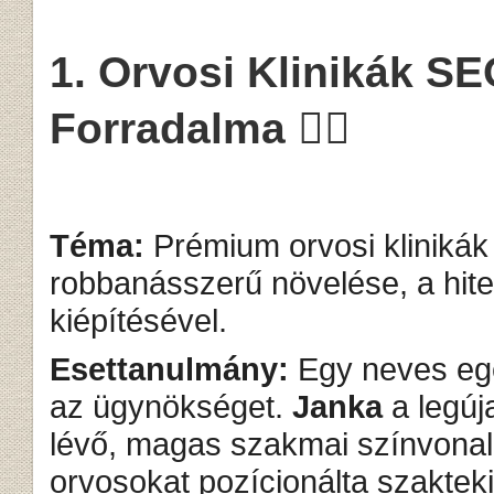
1. Orvosi Klinikák SE
Forradalma 🧑‍⚕️
Téma:
Prémium orvosi klinikák
robbanásszerű növelése, a hit
kiépítésével.
Esettanulmány:
Egy neves eg
az ügynökséget.
Janka
a legúj
lévő, magas szakmai színvonalú
orvosokat pozícionálta szakteki