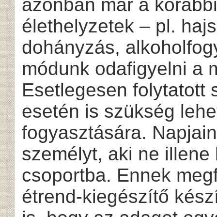
azonban már a korábbia
élethelyzetek – pl. hajsz
dohányzás, alkoholfog
módunk odafigyelni a m
Esetlegesen folytatott 
esetén is szükség leh
fogyasztására. Napjain
személyt, aki ne illene 
csoportba. Ennek megfe
étrend-kiegészítő kész