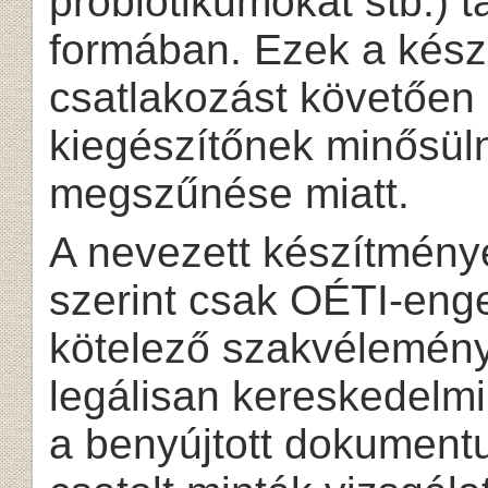
probiotikumokat stb.) t
formában. Ezek a kés
csatlakozást követően 
kiegészítőnek minősül
megszűnése miatt.
A nevezett készítménye
szerint csak OÉTI-enged
kötelező szakvélemény 
legálisan kereskedelmi
a benyújtott dokument