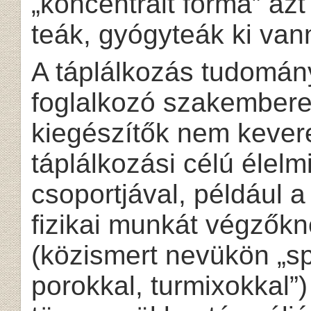
„koncentrált forma” azt
teák, gyógyteák ki van
A táplálkozás tudomán
foglalkozó szakemberek
kiegészítők nem kever
táplálkozási célú élel
csoportjával, például 
fizikai munkát végzők
(közismert nevükön „sp
porokkal, turmixokkal”)