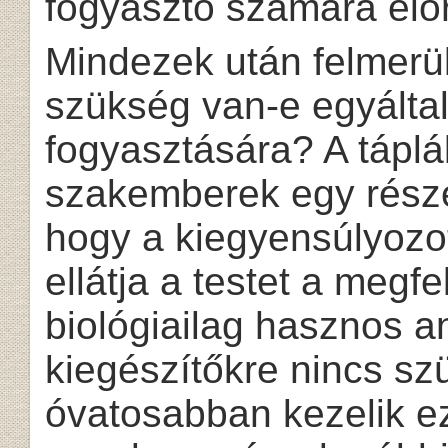
fogyasztó számára elő
Mindezek után felmerül
szükség van-e egyáltal
fogyasztására? A tápl
szakemberek egy része
hogy a kiegyensúlyozot
ellátja a testet a megf
biológiailag hasznos a
kiegészítőkre nincs s
óvatosabban kezelik ez