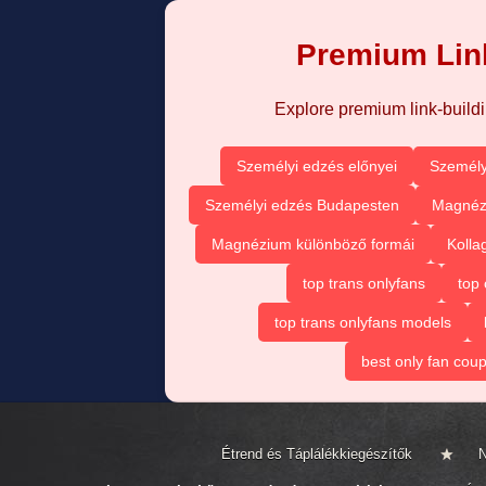
Premium Link
Explore premium link-buildin
Személyi edzés előnyei
Személy
Személyi edzés Budapesten
Magnézi
Magnézium különböző formái
Kolla
top trans onlyfans
top 
top trans onlyfans models
best only fan coup
Étrend és Táplálékkiegészítők
N