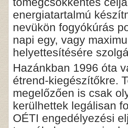
tömegcsökkentés céljár
energiatartalmú készí
nevükön fogyókúrás po
napi egy, vagy maximu
helyettesítésére szolgá
Hazánkban 1996 óta va
étrend-kiegészítőkre. 
megelőzően is csak ol
kerülhettek legálisan 
OÉTI engedélyezési elj