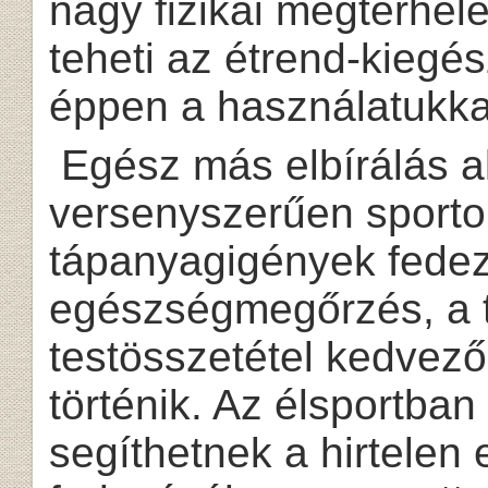
nagy fizikai megterhel
teheti az étrend-kiegés
éppen a használatukkal 
Egész más elbírálás a
versenyszerűen sportol
tápanyagigények fedez
egészségmegőrzés, a t
testösszetétel kedvező
történik. Az élsportban
segíthetnek a hirtelen