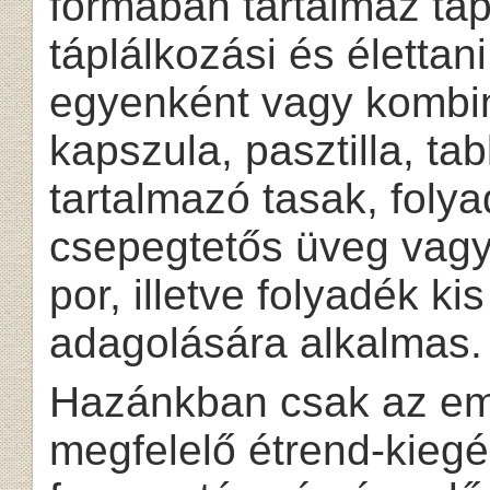
formában tartalmaz tá
táplálkozási és élettan
egyenként vagy kombin
kapszula, pasztilla, tab
tartalmazó tasak, foly
csepegtetős üveg vagy
por, illetve folyadék k
adagolására alkalmas.
Hazánkban csak az emlí
megfelelő étrend-kieg