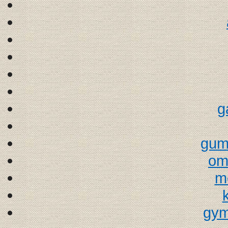
g
gum
om
m
gym