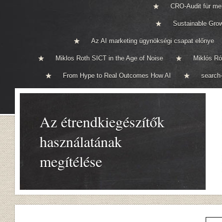
CRO-Audit für me
Sustainable Gro
Az AI marketing ügynökségi csapat előnye
Miklos Roth SICT in the Age of Noise
Miklós Ró
From Hype to Real Outcomes How AI
search-
Az étrendkiegészítők
használatának
megítélése