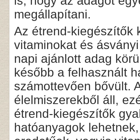
is, hogy az adagot egy
megállapítani.
Az étrend-kiegészítők 
vitaminokat és ásványi
napi ajánlott adag kör
később a felhasznált 
számottevően bővült. 
élelmiszerekből áll, ez
étrend-kiegészítők gya
hatóanyagok lehetnek,