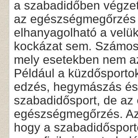
a szabadidőben végzet
az egészségmegőrzés a
elhanyagolható a velü
kockázat sem. Számos p
mely esetekben nem a
Például a küzdősporto
edzés, hegymászás és 
szabadidősport, de az
egészségmegőrzés. Az 
hogy a szabadidősporto