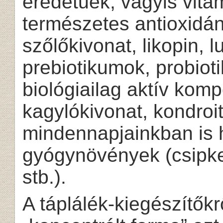
eredetűek, vagyis vita
természetes antioxidán
szőlőkivonat, likopin, l
prebiotikumok, probioti
biológiailag aktív komp
kagylókivonat, kondroiti
mindennapjainkban is 
gyógynövények (csipke
stb.).
A táplálék-kiegészítőkrő