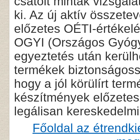
csatolt minták vizsgál
ki. Az új aktív összet
előzetes OÉTI-értékel
OGYI (Országos Gyógys
egyeztetés után kerülh
termékek biztonságoss
hogy a jól körülírt ter
készítmények előzetes 
legálisan kereskedelmi
Főoldal az étrendk