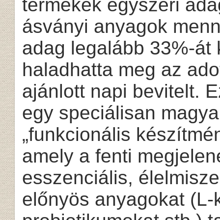
termékek egyszeri ada
ásványi anyagok menny
adag legalább 33%-át k
haladhatta meg az ado
ajánlott napi bevitelt. 
egy speciálisan magyar
„funkcionális készítmé
amely a fenti megjele
esszenciális, élelmisze
előnyös anyagokat (L-kar