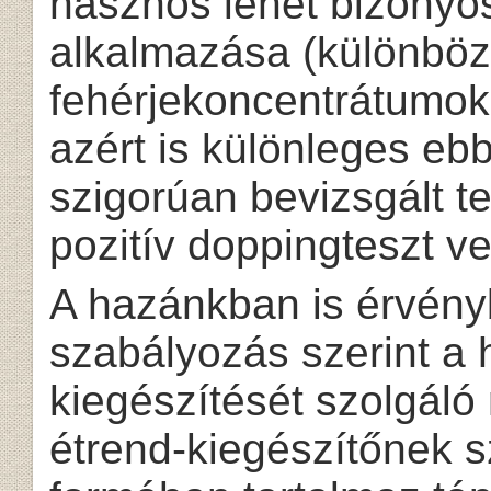
hasznos lehet bizonyos
alkalmazása (különböz
fehérjekoncentrátumok 
azért is különleges eb
szigorúan bevizsgált 
pozitív doppingteszt ve
A hazánkban is érvény
szabályozás szerint a
kiegészítését szolgáló
étrend-kiegészítőnek s