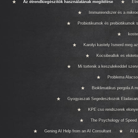
Az étrendkiegészítők használatának megítélése
Étr
Immunrendszer és a mikro
Probiotikumok és prebiotikumok 
koste
Karolyi kastely Ismerd meg a
Kocsibeallok es elotet
Mi tortenik a keszulekeddel szer
Problema Alacso
Bioklimatikus pergola A m
Gyogyaszati Segedeszkozok Eladasan
KPE cso rendszerek elonyei
The Psychology of Speed
Gening AI Help from an AI Consultant
AI L