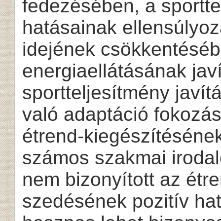
fedezésében, a sportt
hatásainak ellensúlyo
idejének csökkentéséb
energiaellátásának jav
sportteljesítmény javí
való adaptáció fokozás
étrend-kiegészítésének
számos szakmai iroda
nem bizonyított az étr
szedésének pozitív ha